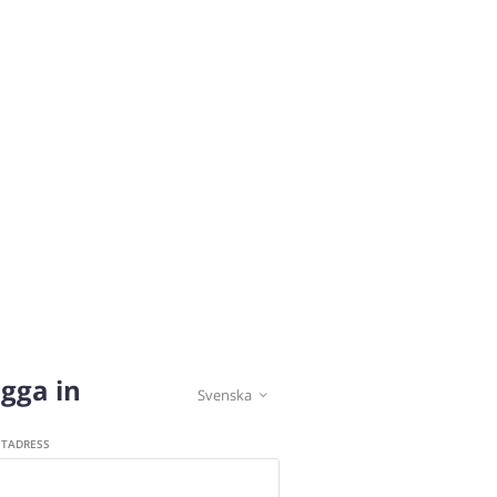
gga in
Svenska

STADRESS