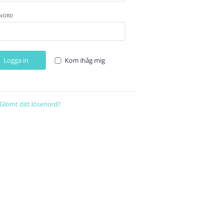
NORD
Logga in
Kom ihåg mig
Glömt ditt lösenord?
Återställ